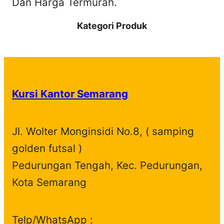
Dan Harga Termurah.
c
h
Kategori Produk
Kursi Kantor Semarang
Jl. Wolter Monginsidi No.8, ( samping
golden futsal )
Pedurungan Tengah, Kec. Pedurungan,
Kota Semarang
Telp/WhatsApp :