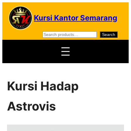
Skip
to
Kursi Kantor Semarang
content
S
Search
e
a
r
c
h
Kursi Hadap
Astrovis