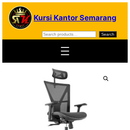
Skip
to
Kursi Kantor Semarang
content
S
Search
e
a
r
c
h