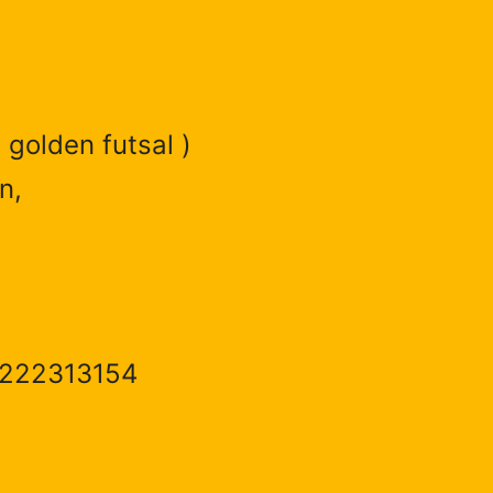
 golden futsal )
n,
1222313154