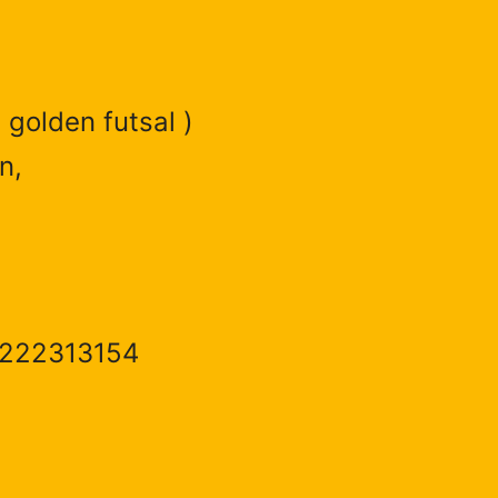
 golden futsal )
n,
1222313154