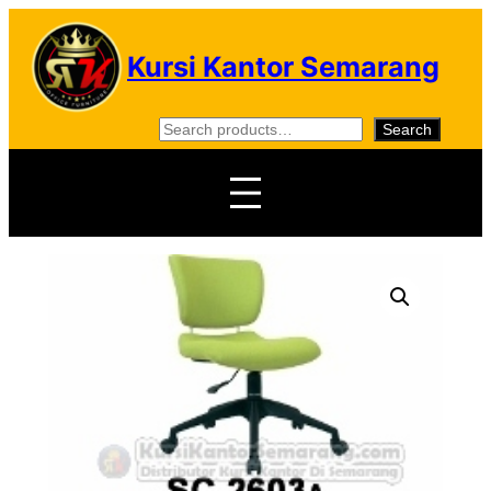
Skip
to
Kursi Kantor Semarang
content
S
Search
e
a
r
c
h