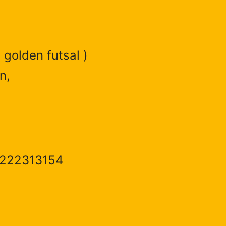
 golden futsal )
n,
1222313154