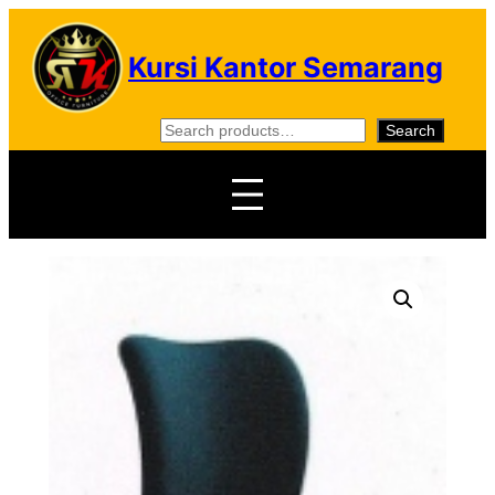
Skip
to
Kursi Kantor Semarang
content
S
Search
e
a
r
c
h