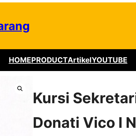
arang
HOME
PRODUCT
Artikel
YOUTUBE
Kursi Sekretar
Donati Vico I 