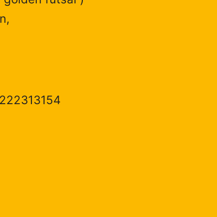
n,
1222313154