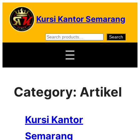
Skip
to
Kursi Kantor Semarang
content
S
Search
e
a
r
c
h
Category:
Artikel
Kursi Kantor
Semarang