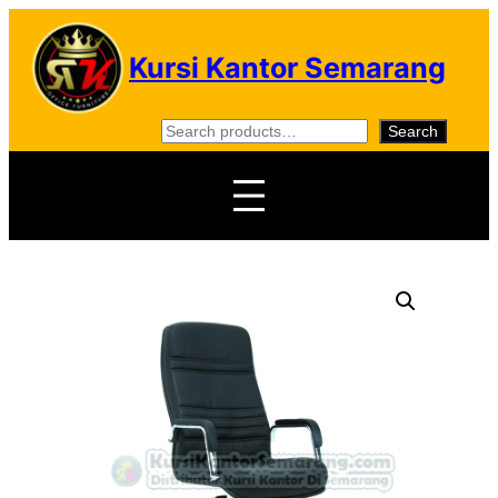
Skip
to
Kursi Kantor Semarang
content
S
Search
e
a
r
c
h