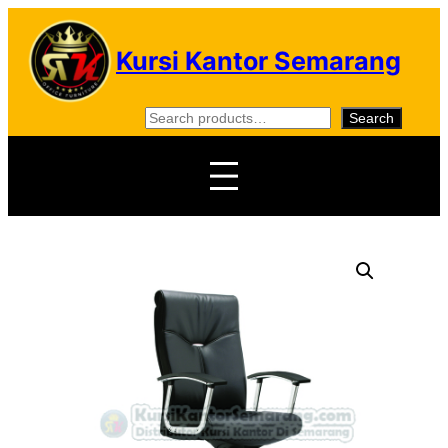
Skip
to
Kursi Kantor Semarang
content
S
Search
e
a
r
c
h