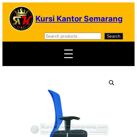
Skip
to
Kursi Kantor Semarang
content
S
Search
e
a
r
c
h