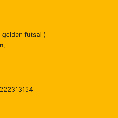
 golden futsal )
n,
1222313154