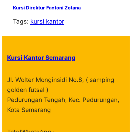
Kursi Direktur Fantoni Zotana
Tags:
kursi kantor
Kursi Kantor Semarang
Jl. Wolter Monginsidi No.8, ( samping
golden futsal )
Pedurungan Tengah, Kec. Pedurungan,
Kota Semarang
Telp/WhatsApp :