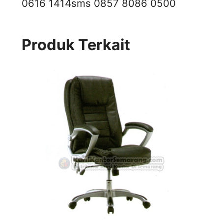
0616 1414
sms 0857 8086 0500
Produk Terkait