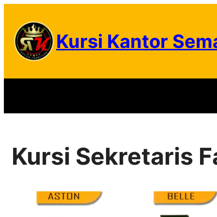
Skip
to
Kursi Kantor Sem
content
Kursi Sekretaris F