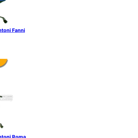
ntoni Fanni
antoni Roma