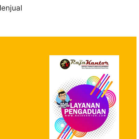
Menjual