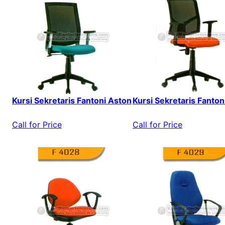
Kursi Sekretaris Fantoni Aston
Kursi Sekretaris Fantoni
Call for Price
Call for Price