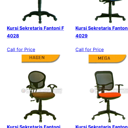
Kursi Sekretaris Fantoni F
Kursi Sekretaris Fanton
4028
4029
Call for Price
Call for Price
Kursi Sekretaris Fantoni
Kursi Sekretaris Fanto