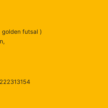
 golden futsal )
n,
1222313154