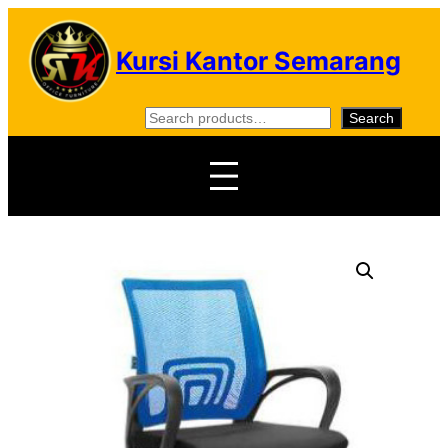
Skip
to
Kursi Kantor Semarang
content
S
Search
e
a
r
c
h