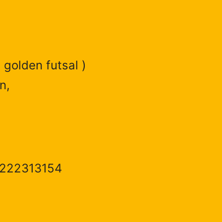
 golden futsal )
n,
1222313154