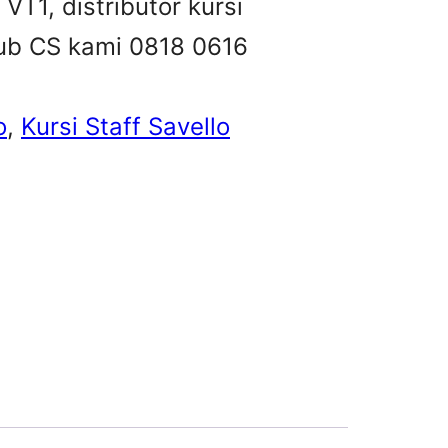
 VT1, distributor kursi
 hub CS kami 0818 0616
o
, 
Kursi Staff Savello