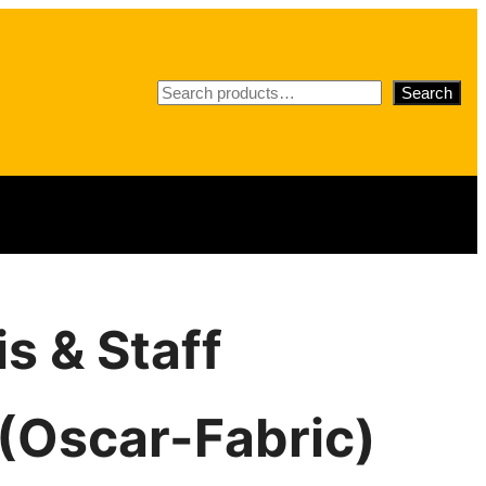
S
Search
e
a
r
c
h
is & Staff
(Oscar-Fabric)