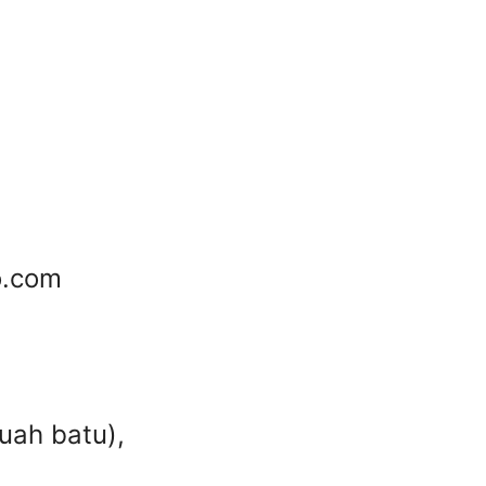
o.com
uah batu),