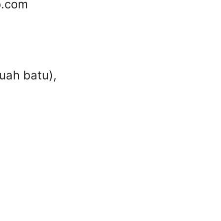
o.com
uah batu),