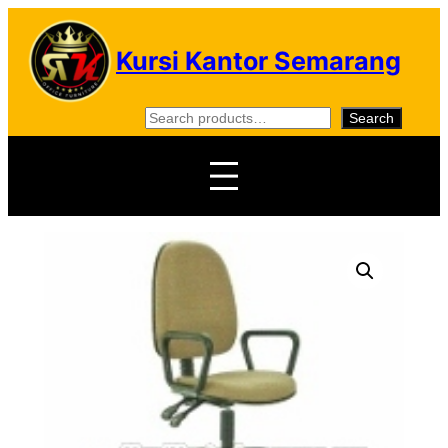
Skip
to
Kursi Kantor Semarang
content
S
Search
e
a
r
c
h