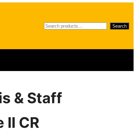
S
Search
e
a
r
c
h
is & Staff
 II CR