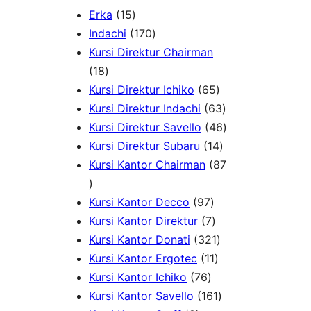
1
Erka
15
5
1
Indachi
170
p
7
Kursi Direktur Chairman
1
r
0
18
8
o
p
6
Kursi Direktur Ichiko
65
p
d
r
5
6
Kursi Direktur Indachi
63
r
u
o
p
3
4
Kursi Direktur Savello
46
o
c
d
r
1
p
6
Kursi Direktur Subaru
14
d
t
u
o
4
r
p
Kursi Kantor Chairman
87
8
u
s
c
d
p
o
r
7
c
t
9
u
r
d
o
Kursi Kantor Decco
97
p
t
s
7
7
c
o
u
d
Kursi Kantor Direktur
7
r
s
p
p
t
3
d
c
u
Kursi Kantor Donati
321
o
r
r
1
s
2
u
t
c
Kursi Kantor Ergotec
11
d
7
o
o
1
1
c
s
t
Kursi Kantor Ichiko
76
u
6
d
d
p
p
1
t
s
Kursi Kantor Savello
161