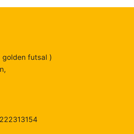
 golden futsal )
n,
1222313154