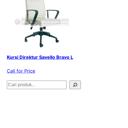
Kursi Direktur Savello Bravo L
Call for Price
S
e
a
r