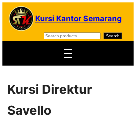
Skip
to
Kursi Kantor Semarang
content
S
Search
e
a
r
c
h
Kursi Direktur
Savello