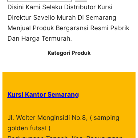
Disini Kami Selaku Distributor Kursi
e
Direktur Savello Murah Di Semarang
a
Menjual Produk Bergaransi Resmi Pabrik
r
Dan Harga Termurah.
c
h
Kategori Produk
Kursi Kantor Semarang
Jl. Wolter Monginsidi No.8, ( samping
golden futsal )