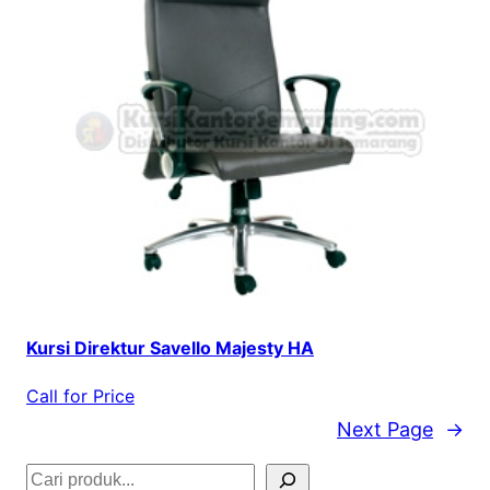
Kursi Direktur Savello Majesty HA
Call for Price
Next Page
→
S