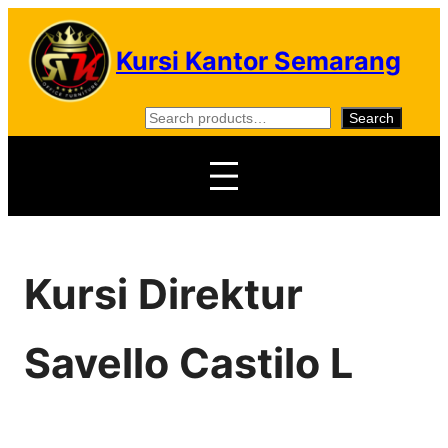
Skip
to
Kursi Kantor Semarang
content
S
Search
e
a
r
c
h
Kursi Direktur
Savello Castilo L