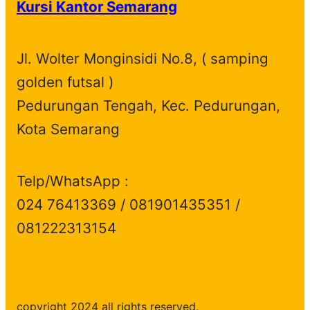
Kursi Kantor Semarang
u
d
t
c
s
c
u
s
t
t
c
s
Jl. Wolter Monginsidi No.8, ( samping
s
t
golden futsal )
s
Pedurungan Tengah, Kec. Pedurungan,
Kota Semarang
Telp/WhatsApp :
024 76413369 / 081901435351 /
081222313154
copyright 2024 all rights reserved.