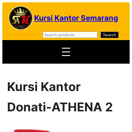
Skip
to
Kursi Kantor Semarang
content
S
Search
e
a
r
c
h
Kursi Kantor
Donati-ATHENA 2