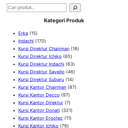
S
e
Kategori Produk
a
1
Erka
15
r
5
1
Indachi
170
c
p
7
1
Kursi Direktur Chairman
18
h
r
0
6
8
Kursi Direktur Ichiko
65
o
p
5
6
p
Kursi Direktur Indachi
63
d
r
p
3
4
r
Kursi Direktur Savello
46
u
o
r
1
p
6
o
Kursi Direktur Subaru
14
c
d
o
4
r
p
8
d
Kursi Kantor Chairman
87
t
u
9
d
p
o
r
7
u
Kursi Kantor Decco
97
s
c
7
7
u
r
d
o
p
c
Kursi Kantor Direktur
7
t
p
p
c
3
o
u
d
r
t
Kursi Kantor Donati
321
s
r
r
1
t
2
d
c
u
o
s
Kursi Kantor Ergotec
11
7
o
o
1
s
1
u
t
c
d
Kursi Kantor Ichiko
76