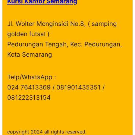
Kursi Kantor Semarang
u
d
t
c
s
c
u
s
t
t
c
s
Jl. Wolter Monginsidi No.8, ( samping
s
t
golden futsal )
s
Pedurungan Tengah, Kec. Pedurungan,
Kota Semarang
Telp/WhatsApp :
024 76413369 / 081901435351 /
081222313154
copyright 2024 all rights reserved.