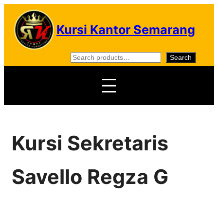
Skip
to
Kursi Kantor Semarang
content
S
Search
e
a
r
c
h
Kursi Sekretaris
Savello Regza G