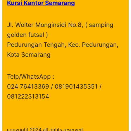
Kursi Kantor Semarang
u
d
t
c
s
c
u
s
t
t
c
s
Jl. Wolter Monginsidi No.8, ( samping
s
t
golden futsal )
s
Pedurungan Tengah, Kec. Pedurungan,
Kota Semarang
Telp/WhatsApp :
024 76413369 / 081901435351 /
081222313154
copyright 2024 all rights reserved.