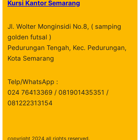
Kursi Kantor Semarang
u
d
t
c
s
c
u
s
t
t
c
s
Jl. Wolter Monginsidi No.8, ( samping
s
t
golden futsal )
s
Pedurungan Tengah, Kec. Pedurungan,
Kota Semarang
Telp/WhatsApp :
024 76413369 / 081901435351 /
081222313154
copyright 2024 all rights reserved.