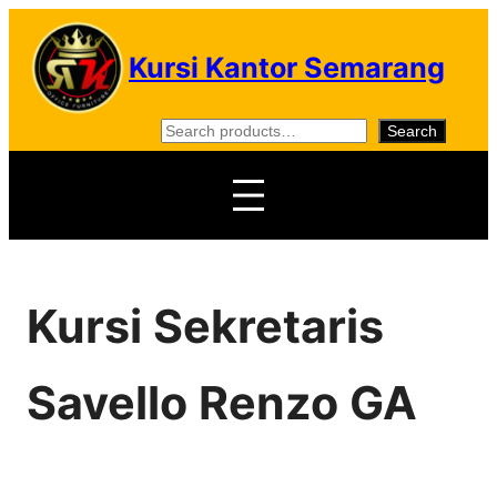
Skip
to
Kursi Kantor Semarang
content
S
Search
e
a
r
c
h
Kursi Sekretaris
Savello Renzo GA