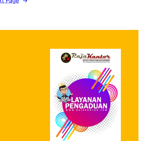
xt Page
→