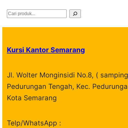
S
e
a
r
Kursi Kantor Semarang
c
h
Jl. Wolter Monginsidi No.8, ( samping
Pedurungan Tengah, Kec. Pedurunga
Kota Semarang
Telp/WhatsApp :