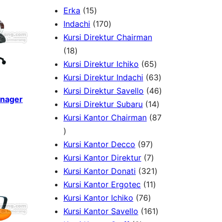
1
Erka
15
5
1
Indachi
170
p
7
Kursi Direktur Chairman
1
r
0
18
8
o
p
6
Kursi Direktur Ichiko
65
p
d
r
5
6
Kursi Direktur Indachi
63
r
u
o
p
3
4
Kursi Direktur Savello
46
anager
o
c
d
r
1
p
6
Kursi Direktur Subaru
14
d
t
u
o
4
r
p
Kursi Kantor Chairman
87
8
u
s
c
d
p
o
r
7
c
t
9
u
r
d
o
Kursi Kantor Decco
97
p
t
s
7
7
c
o
u
d
Kursi Kantor Direktur
7
r
s
p
p
t
3
d
c
u
Kursi Kantor Donati
321
o
r
r
1
s
2
u
t
c
Kursi Kantor Ergotec
11
d
7
o
o
1
1
c
s
t
Kursi Kantor Ichiko
76
u
6
d
d
p
p
1
t
s
Kursi Kantor Savello
161