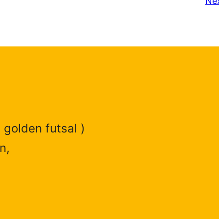
Ne
 golden futsal )
n,