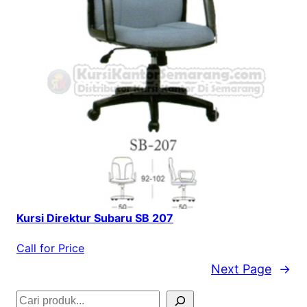
Kursi Direktur Subaru SB 207
Call for Price
Next Page
→
S