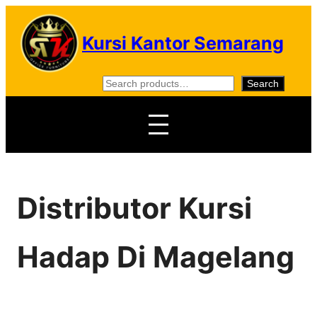
Skip
to
Kursi Kantor Semarang
content
S
Search
e
a
r
c
h
Distributor Kursi
Hadap Di Magelang