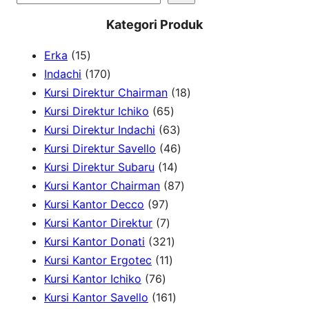
e
Kategori Produk
a
1
Erka
15
r
5
1
Indachi
170
c
p
7
1
Kursi Direktur Chairman
18
h
r
0
6
8
Kursi Direktur Ichiko
65
o
p
5
6
p
Kursi Direktur Indachi
63
d
r
p
3
4
r
Kursi Direktur Savello
46
u
o
r
1
p
6
o
Kursi Direktur Subaru
14
c
d
o
4
r
p
8
d
Kursi Kantor Chairman
87
t
u
9
d
p
o
r
7
u
Kursi Kantor Decco
97
s
c
7
7
u
r
d
o
p
c
Kursi Kantor Direktur
7
t
p
p
c
3
o
u
d
r
t
Kursi Kantor Donati
321
s
r
r
1
t
2
d
c
u
o
s
Kursi Kantor Ergotec
11
7
o
o
1
s
1
u
t
c
d
Kursi Kantor Ichiko
76
6
d
d
p
p
1
c
s
t
u
Kursi Kantor Savello
161