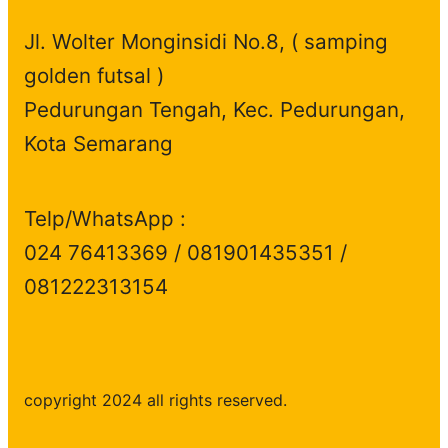
t
c
s
Jl. Wolter Monginsidi No.8, ( samping
s
t
golden futsal )
s
Pedurungan Tengah, Kec. Pedurungan,
Kota Semarang
Telp/WhatsApp :
024 76413369 / 081901435351 /
081222313154
copyright 2024 all rights reserved.