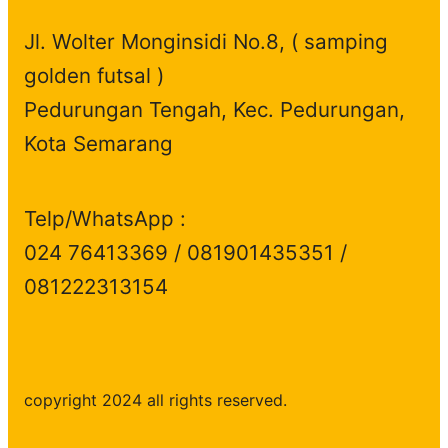
t
c
s
Jl. Wolter Monginsidi No.8, ( samping
s
t
golden futsal )
s
Pedurungan Tengah, Kec. Pedurungan,
Kota Semarang
Telp/WhatsApp :
024 76413369 / 081901435351 /
081222313154
copyright 2024 all rights reserved.