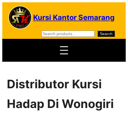
Skip
to
Kursi Kantor Semarang
content
S
Search
e
a
r
c
h
Distributor Kursi
Hadap Di Wonogiri