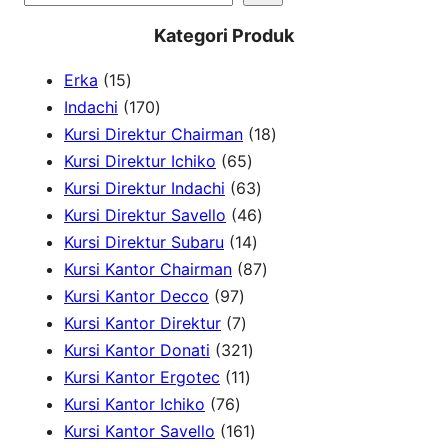
e
Kategori Produk
a
1
Erka
15
r
5
1
Indachi
170
c
p
7
1
Kursi Direktur Chairman
18
h
r
0
6
8
Kursi Direktur Ichiko
65
o
p
5
6
p
Kursi Direktur Indachi
63
d
r
p
3
4
r
Kursi Direktur Savello
46
u
o
r
1
p
6
o
Kursi Direktur Subaru
14
c
d
o
4
r
p
8
d
Kursi Kantor Chairman
87
t
u
9
d
p
o
r
7
u
Kursi Kantor Decco
97
s
c
7
7
u
r
d
o
p
c
Kursi Kantor Direktur
7
t
p
p
c
3
o
u
d
r
t
Kursi Kantor Donati
321
s
r
r
1
t
2
d
c
u
o
s
Kursi Kantor Ergotec
11
7
o
o
1
s
1
u
t
c
d
Kursi Kantor Ichiko
76
6
d
d
p
p
1
c
s
t
u
Kursi Kantor Savello
161