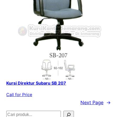
Kursi Direktur Subaru SB 207
Call for Price
Next Page
→
S