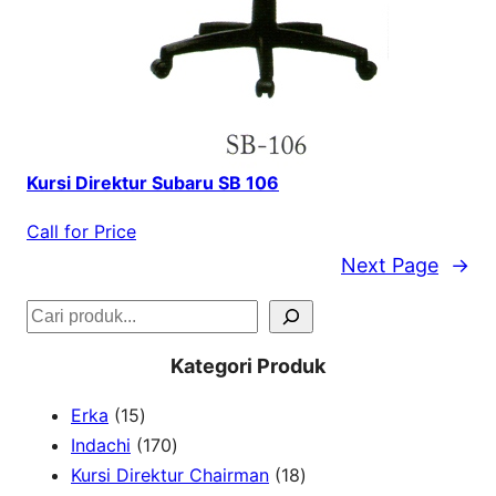
Kursi Direktur Subaru SB 106
Call for Price
Next Page
→
S
e
Kategori Produk
a
1
Erka
15
r
5
1
Indachi
170
c
p
7
1
Kursi Direktur Chairman
18