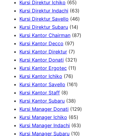
h
r
0
6
8
Kursi Direktur Ichiko
65
o
p
5
6
p
Kursi Direktur Indachi
63
d
r
p
3
4
r
Kursi Direktur Savello
46
u
o
r
1
p
6
o
Kursi Direktur Subaru
14
c
d
o
4
r
p
8
d
Kursi Kantor Chairman
87
t
u
9
d
p
o
r
7
u
Kursi Kantor Decco
97
s
c
7
7
u
r
d
o
p
c
Kursi Kantor Direktur
7
t
p
p
c
3
o
u
d
r
t
Kursi Kantor Donati
321
s
r
r
1
t
2
d
c
u
o
s
Kursi Kantor Ergotec
11
7
o
o
1
s
1
u
t
c
d
Kursi Kantor Ichiko
76
6
d
d
p
p
1
c
s
t
u
Kursi Kantor Savello
161
8
p
u
u
r
r
6
t
s
c
Kursi Kantor Staff
8
p
r
c
c
3
o
o
1
s
t
Kursi Kantor Subaru
38
r
o
t
t
8
d
d
p
s
1
Kursi Manager Donati
129
o
d
s
s
p
u
u
r
6
2
Kursi Manager Ichiko
65
d
u
r
c
c
o
5
6
9
Kursi Manager Indachi
63
u
c
o
t
t
d
p
1
3
p
Kursi Manager Subaru
10