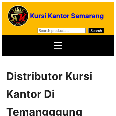
Skip
to
Kursi Kantor Semarang
content
S
Search
e
a
r
c
h
Distributor Kursi
Kantor Di
Temangggung