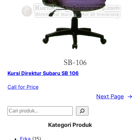
Kursi Direktur Subaru SB 106
Call for Price
Next Page
→
S
e
Kategori Produk
a
1
Erka
15