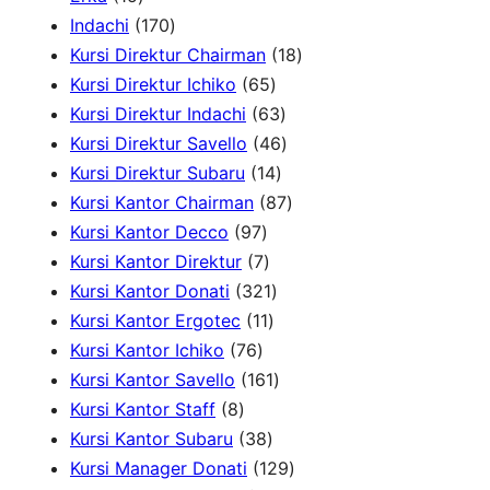
r
5
1
Indachi
170
c
p
7
1
Kursi Direktur Chairman
18
h
r
0
6
8
Kursi Direktur Ichiko
65
o
p
5
6
p
Kursi Direktur Indachi
63
d
r
p
3
4
r
Kursi Direktur Savello
46
u
o
r
1
p
6
o
Kursi Direktur Subaru
14
c
d
o
4
r
p
8
d
Kursi Kantor Chairman
87
t
u
9
d
p
o
r
7
u
Kursi Kantor Decco
97
s
c
7
7
u
r
d
o
p
c
Kursi Kantor Direktur
7
t
p
p
c
3
o
u
d
r
t
Kursi Kantor Donati
321
s
r
r
1
t
2
d
c
u
o
s
Kursi Kantor Ergotec
11
7
o
o
1
s
1
u
t
c
d
Kursi Kantor Ichiko
76
6
d
d
p
p
1
c
s
t
u
Kursi Kantor Savello
161
8
p
u
u
r
r
6
t
s
c
Kursi Kantor Staff
8
p
r
c
c
3
o
o
1
s
t
Kursi Kantor Subaru
38
r
o
t
t
8
d
d
p
s
1
Kursi Manager Donati
129