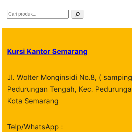
S
e
a
r
Kursi Kantor Semarang
c
h
Jl. Wolter Monginsidi No.8, ( samping
Pedurungan Tengah, Kec. Pedurunga
Kota Semarang
Telp/WhatsApp :