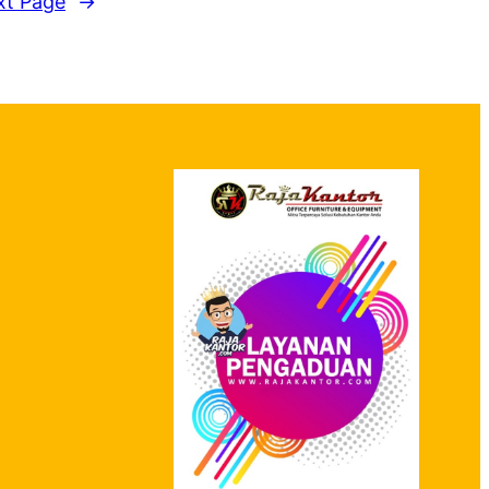
xt Page
→