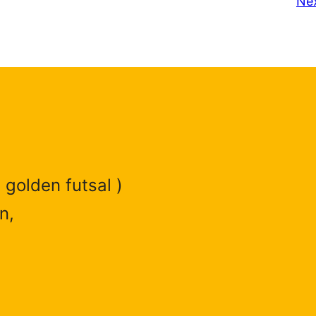
Ne
 golden futsal )
n,