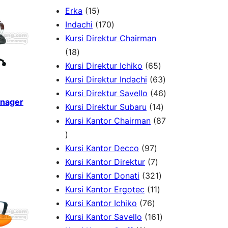
1
Erka
15
5
1
Indachi
170
p
7
Kursi Direktur Chairman
1
r
0
18
8
o
p
6
Kursi Direktur Ichiko
65
p
d
r
5
6
Kursi Direktur Indachi
63
r
u
o
p
3
4
Kursi Direktur Savello
46
anager
o
c
d
r
1
p
6
Kursi Direktur Subaru
14
d
t
u
o
4
r
p
Kursi Kantor Chairman
87
8
u
s
c
d
p
o
r
7
c
t
9
u
r
d
o
Kursi Kantor Decco
97
p
t
s
7
7
c
o
u
d
Kursi Kantor Direktur
7
r
s
p
p
t
3
d
c
u
Kursi Kantor Donati
321
o
r
r
1
s
2
u
t
c
Kursi Kantor Ergotec
11
d
7
o
o
1
1
c
s
t
Kursi Kantor Ichiko
76
u
6
d
d
p
p
1
t
s
Kursi Kantor Savello
161