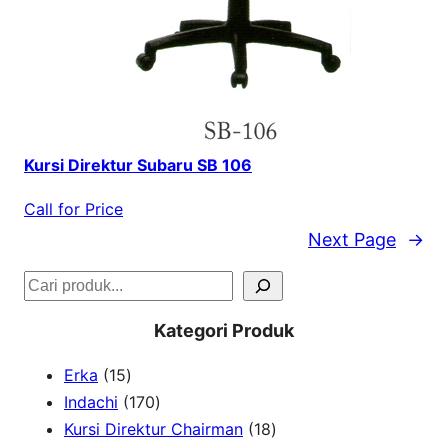
Kursi Direktur Subaru SB 106
Call for Price
Next Page
→
S
e
Kategori Produk
a
1
Erka
15
r
5
1
Indachi
170
c
p
7
1
Kursi Direktur Chairman
18