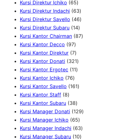
h
r
0
6
8
Kursi Direktur Ichiko
65
o
p
5
6
p
Kursi Direktur Indachi
63
d
r
p
3
4
r
Kursi Direktur Savello
46
u
o
r
1
p
6
o
Kursi Direktur Subaru
14
c
d
o
4
r
p
8
d
Kursi Kantor Chairman
87
t
u
9
d
p
o
r
7
u
Kursi Kantor Decco
97
s
c
7
7
u
r
d
o
p
c
Kursi Kantor Direktur
7
t
p
p
c
3
o
u
d
r
t
Kursi Kantor Donati
321
s
r
r
1
t
2
d
c
u
o
s
Kursi Kantor Ergotec
11
7
o
o
1
s
1
u
t
c
d
Kursi Kantor Ichiko
76
6
d
d
p
p
1
c
s
t
u
Kursi Kantor Savello
161
8
p
u
u
r
r
6
t
s
c
Kursi Kantor Staff
8
p
r
c
c
3
o
o
1
s
t
Kursi Kantor Subaru
38
r
o
t
t
8
d
d
p
s
1
Kursi Manager Donati
129
o
d
s
s
p
u
u
r
6
2
Kursi Manager Ichiko
65
d
u
r
c
c
o
5
6
9
Kursi Manager Indachi
63
u
c
o
t
t
d
p
1
3
p
Kursi Manager Subaru
10