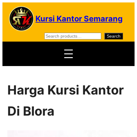
Skip
to
Kursi Kantor Semarang
content
S
Search
e
a
r
c
h
Harga Kursi Kantor
Di Blora