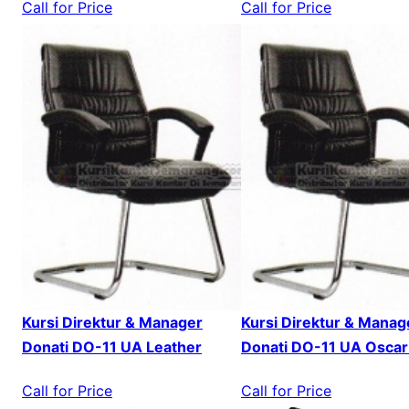
Call for Price
Call for Price
Kursi Direktur & Manager
Kursi Direktur & Manag
Donati DO-11 UA Leather
Donati DO-11 UA Oscar
Call for Price
Call for Price