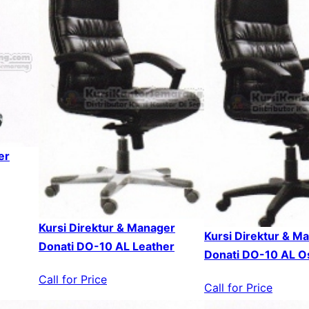
er
Kursi Direktur & Manager
Kursi Direktur & M
Donati DO-10 AL Leather
Donati DO-10 AL O
Call for Price
Call for Price