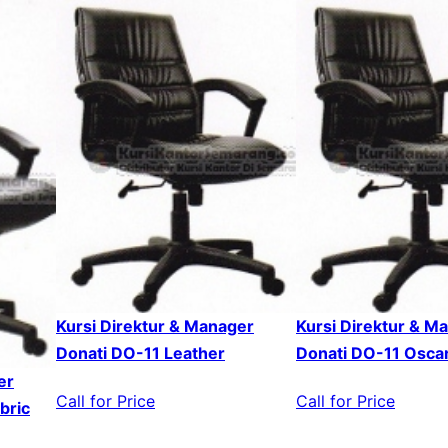
Kursi Direktur & Manager
Kursi Direktur & M
Donati DO-11 Leather
Donati DO-11 Oscar
er
Call for Price
Call for Price
bric