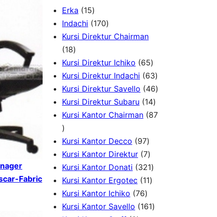
1
Erka
15
5
1
Indachi
170
p
7
Kursi Direktur Chairman
1
r
0
18
8
o
p
6
Kursi Direktur Ichiko
65
p
d
r
5
6
Kursi Direktur Indachi
63
r
u
o
p
3
4
Kursi Direktur Savello
46
o
c
d
r
1
p
6
Kursi Direktur Subaru
14
d
t
u
o
4
r
p
Kursi Kantor Chairman
87
8
u
s
c
d
p
o
r
7
c
t
9
u
r
d
o
Kursi Kantor Decco
97
p
t
s
7
7
c
o
u
d
Kursi Kantor Direktur
7
anager
r
s
p
p
t
3
d
c
u
Kursi Kantor Donati
321
scar-Fabric
o
r
r
1
s
2
u
t
c
Kursi Kantor Ergotec
11
d
7
o
o
1
1
c
s
t
Kursi Kantor Ichiko
76
u
6
d
d
p
p
1
t
s
Kursi Kantor Savello
161