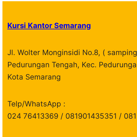
e
a
r
Kursi Kantor Semarang
c
h
Jl. Wolter Monginsidi No.8, ( samping
Pedurungan Tengah, Kec. Pedurunga
Kota Semarang
Telp/WhatsApp :
024 76413369 / 081901435351 / 08