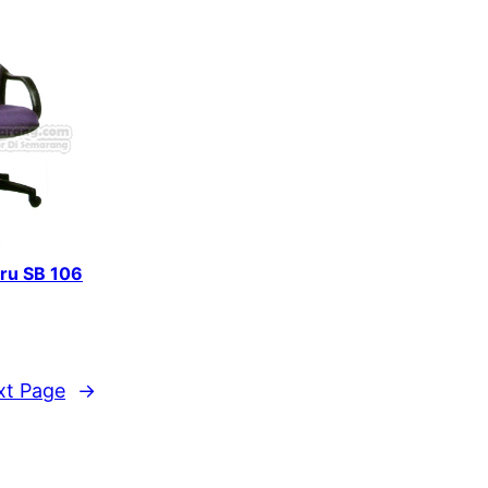
aru SB 106
xt Page
→