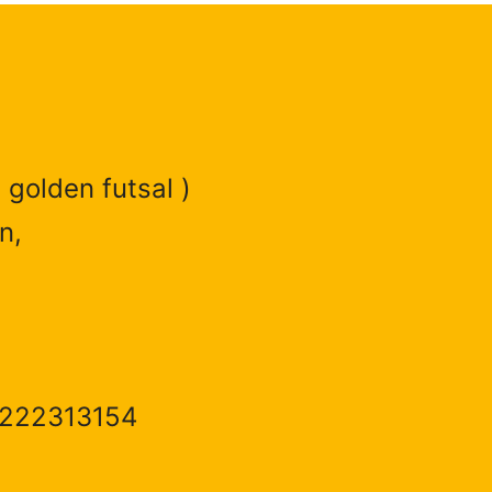
 golden futsal )
n,
1222313154