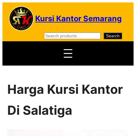
Skip
to
Kursi Kantor Semarang
content
S
Search
e
a
r
c
h
Harga Kursi Kantor
Di Salatiga