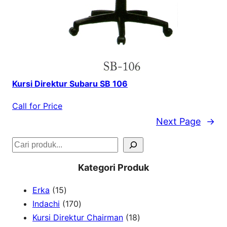
Kursi Direktur Subaru SB 106
Call for Price
Next Page
→
S
e
Kategori Produk
a
1
Erka
15
r
5
1
Indachi
170
c
p
7
1
Kursi Direktur Chairman
18