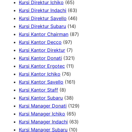
h
r
0
6
8
Kursi Direktur Ichiko
65
o
p
5
6
p
Kursi Direktur Indachi
63
d
r
p
3
4
r
Kursi Direktur Savello
46
u
o
r
1
p
6
o
Kursi Direktur Subaru
14
c
d
o
4
r
p
8
d
Kursi Kantor Chairman
87
t
u
9
d
p
o
r
7
u
Kursi Kantor Decco
97
s
c
7
7
u
r
d
o
p
c
Kursi Kantor Direktur
7
t
p
p
c
3
o
u
d
r
t
Kursi Kantor Donati
321
s
r
r
1
t
2
d
c
u
o
s
Kursi Kantor Ergotec
11
7
o
o
1
s
1
u
t
c
d
Kursi Kantor Ichiko
76
6
d
d
p
p
1
c
s
t
u
Kursi Kantor Savello
161
8
p
u
u
r
r
6
t
s
c
Kursi Kantor Staff
8
p
r
c
c
3
o
o
1
s
t
Kursi Kantor Subaru
38
r
o
t
t
8
d
d
p
s
1
Kursi Manager Donati
129
o
d
s
s
p
u
u
r
6
2
Kursi Manager Ichiko
65
d
u
r
c
c
o
5
6
9
Kursi Manager Indachi
63
u
c
o
t
t
d
p
1
3
p
Kursi Manager Subaru
10