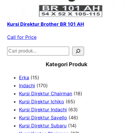
Kursi Direktur Brother BR 101 AH
Call for Price
S
e
Kategori Produk
a
1
Erka
15
r
5
1
Indachi
170
c
p
7
1
Kursi Direktur Chairman
18
h
r
0
6
8
Kursi Direktur Ichiko
65
o
p
5
6
p
Kursi Direktur Indachi
63
d
r
p
3
4
r
Kursi Direktur Savello
46
u
o
r
1
p
6
o
Kursi Direktur Subaru
14