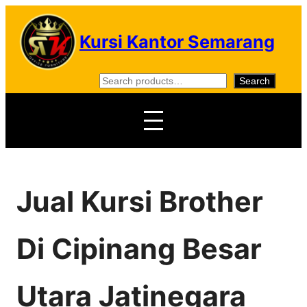
Skip
to
Kursi Kantor Semarang
content
S
Search
e
a
r
c
h
Jual Kursi Brother
Di Cipinang Besar
Utara Jatinegara