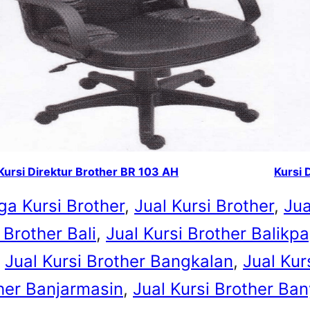
Kursi Direktur Brother BR 103 AH
Kursi 
ga Kursi Brother
, 
Jual Kursi Brother
, 
Jua
 Brother Bali
, 
Jual Kursi Brother Balikp
 
Jual Kursi Brother Bangkalan
, 
Jual Kur
ther Banjarmasin
, 
Jual Kursi Brother Ba