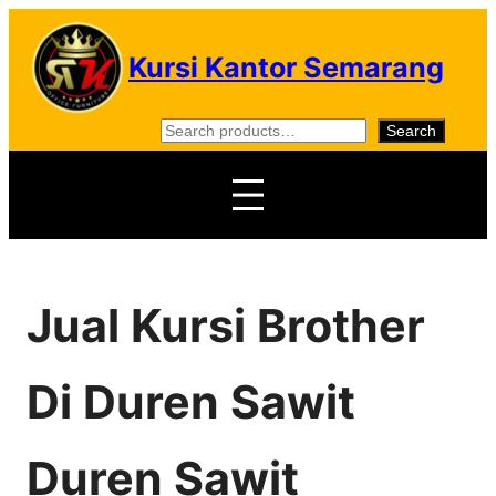
Skip
to
Kursi Kantor Semarang
content
S
Search
e
a
r
c
h
Jual Kursi Brother
Di Duren Sawit
Duren Sawit