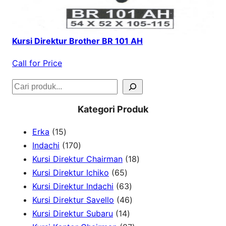
Kursi Direktur Brother BR 101 AH
Call for Price
S
e
Kategori Produk
a
1
Erka
15
r
5
1
Indachi
170
c
p
7
1
Kursi Direktur Chairman
18
h
r
0
6
8
Kursi Direktur Ichiko
65
o
p
5
6
p
Kursi Direktur Indachi
63
d
r
p
3
4
r
Kursi Direktur Savello
46
u
o
r
1
p
6
o
Kursi Direktur Subaru
14