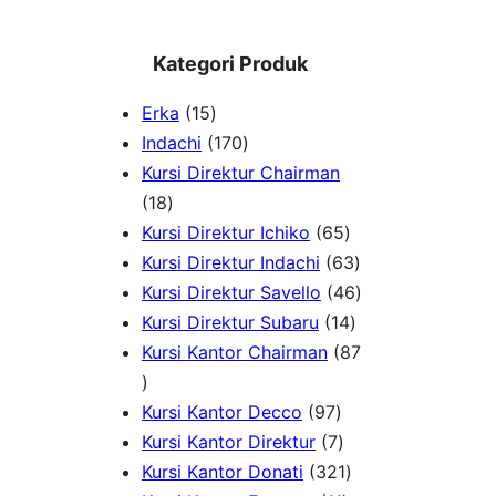
Kategori Produk
1
Erka
15
5
1
Indachi
170
p
7
Kursi Direktur Chairman
1
r
0
18
8
o
p
6
Kursi Direktur Ichiko
65
p
d
r
5
6
Kursi Direktur Indachi
63
r
u
o
p
3
4
Kursi Direktur Savello
46
o
c
d
r
1
p
6
Kursi Direktur Subaru
14
d
t
u
o
4
r
p
Kursi Kantor Chairman
87
8
u
s
c
d
p
o
r
7
c
t
9
u
r
d
o
Kursi Kantor Decco
97
p
t
s
7
7
c
o
u
d
Kursi Kantor Direktur
7
r
s
p
p
t
3
d
c
u
Kursi Kantor Donati
321