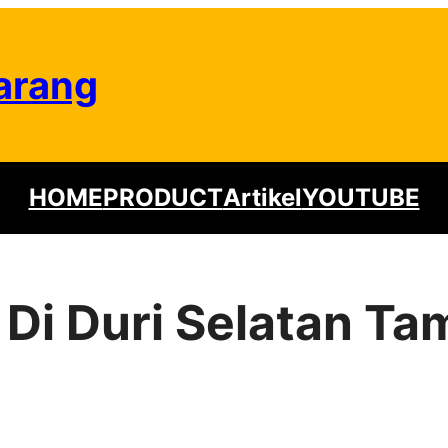
arang
HOME
PRODUCT
Artikel
YOUTUBE
r Di Duri Selatan T