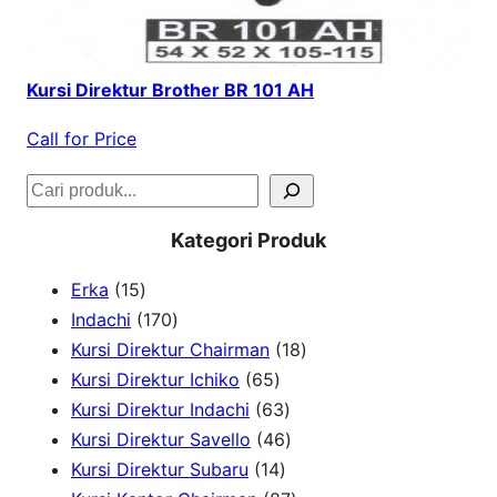
Kursi Direktur Brother BR 101 AH
Call for Price
S
e
Kategori Produk
a
1
Erka
15
r
5
1
Indachi
170
c
p
7
1
Kursi Direktur Chairman
18
h
r
0
6
8
Kursi Direktur Ichiko
65
o
p
5
6
p
Kursi Direktur Indachi
63
d
r
p
3
4
r
Kursi Direktur Savello
46
u
o
r
1
p
6
o
Kursi Direktur Subaru
14