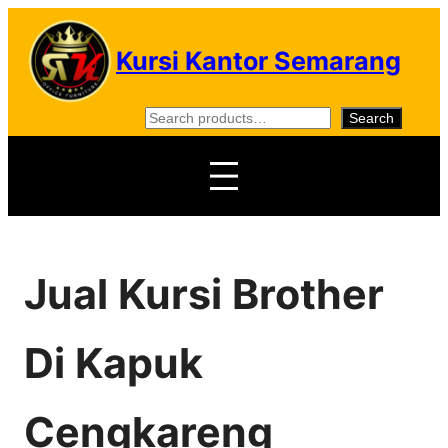
Skip
to
Kursi Kantor Semarang
content
S
Search
e
a
r
c
h
Jual Kursi Brother
Di Kapuk
Cengkareng