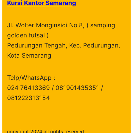
Kursi Kantor Semarang
u
d
t
c
s
c
u
s
t
t
c
s
Jl. Wolter Monginsidi No.8, ( samping
s
t
golden futsal )
s
Pedurungan Tengah, Kec. Pedurungan,
Kota Semarang
Telp/WhatsApp :
024 76413369 / 081901435351 /
081222313154
copyright 2024 all rights reserved.