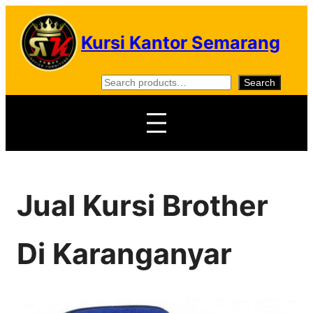
Skip
to
Kursi Kantor Semarang
content
S
Search
e
a
r
c
h
Jual Kursi Brother
Di Karanganyar