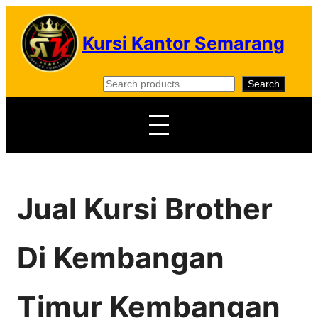
Skip
to
Kursi Kantor Semarang
content
S
Search
e
a
r
c
h
Jual Kursi Brother
Di Kembangan
Timur Kembangan