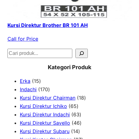
Kursi Direktur Brother BR 101 AH
Call for Price
S
e
Kategori Produk
a
1
Erka
15
r
5
1
Indachi
170
c
p
7
1
Kursi Direktur Chairman
18
h
r
0
6
8
Kursi Direktur Ichiko
65
o
p
5
6
p
Kursi Direktur Indachi
63
d
r
p
3
4
r
Kursi Direktur Savello
46
u
o
r
1
p
6
o
Kursi Direktur Subaru
14