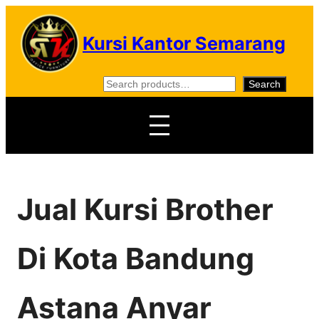
Skip
to
Kursi Kantor Semarang
content
S
Search
e
a
r
c
h
Jual Kursi Brother
Di Kota Bandung
Astana Anyar