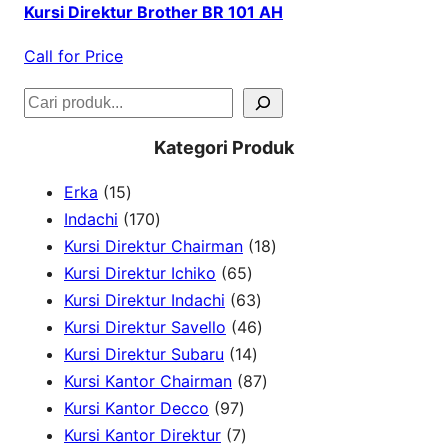
Kursi Direktur Brother BR 101 AH
Call for Price
S
e
Kategori Produk
a
1
Erka
15
r
5
1
Indachi
170
c
p
7
1
Kursi Direktur Chairman
18
h
r
0
6
8
Kursi Direktur Ichiko
65
o
p
5
6
p
Kursi Direktur Indachi
63
d
r
p
3
4
r
Kursi Direktur Savello
46
u
o
r
1
p
6
o
Kursi Direktur Subaru
14
c
d
o
4
r
p
8
d
Kursi Kantor Chairman
87
t
u
9
d
p
o
r
7
u
Kursi Kantor Decco
97
s
c
7
7
u
r
d
o
p
c
Kursi Kantor Direktur
7