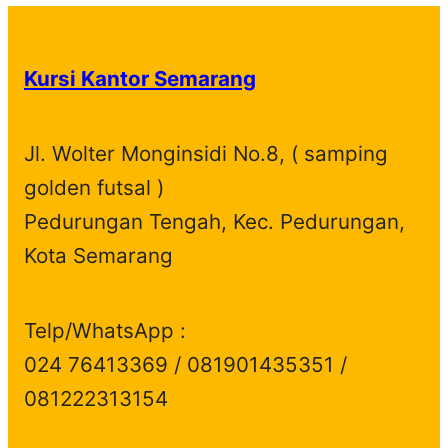
o
r
t
s
u
d
c
d
o
s
c
u
t
Kursi Kantor Semarang
u
d
t
c
s
c
u
s
t
t
c
s
Jl. Wolter Monginsidi No.8, ( samping
s
t
golden futsal )
s
Pedurungan Tengah, Kec. Pedurungan,
Kota Semarang
Telp/WhatsApp :
024 76413369 / 081901435351 /
081222313154