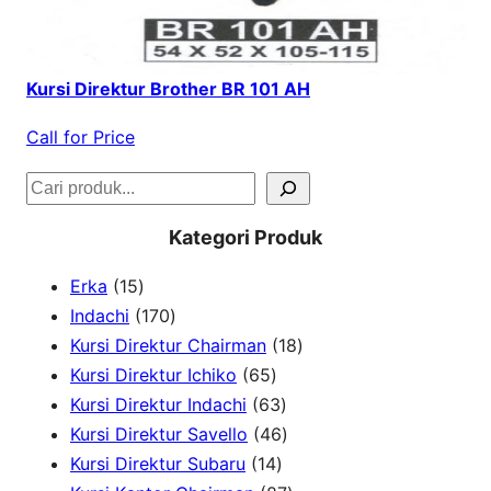
Kursi Direktur Brother BR 101 AH
Call for Price
S
e
Kategori Produk
a
1
Erka
15
r
5
1
Indachi
170
c
p
7
1
Kursi Direktur Chairman
18
h
r
0
6
8
Kursi Direktur Ichiko
65
o
p
5
6
p
Kursi Direktur Indachi
63
d
r
p
3
4
r
Kursi Direktur Savello
46
u
o
r
1
p
6
o
Kursi Direktur Subaru
14