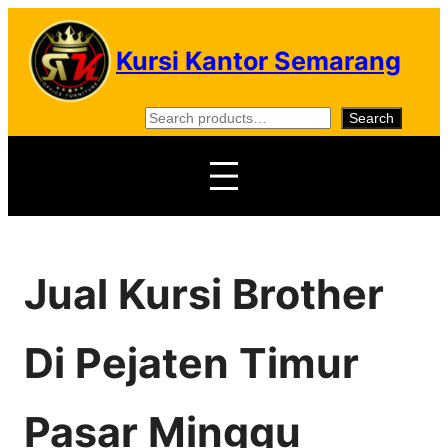
Skip
to
Kursi Kantor Semarang
content
S
Search
e
a
r
c
h
Jual Kursi Brother
Di Pejaten Timur
Pasar Minggu