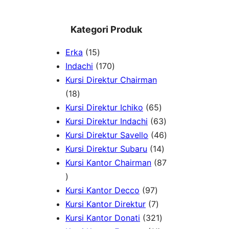
Kategori Produk
1
Erka
15
5
1
Indachi
170
p
7
Kursi Direktur Chairman
1
r
0
18
8
o
p
6
Kursi Direktur Ichiko
65
p
d
r
5
6
Kursi Direktur Indachi
63
r
u
o
p
3
4
Kursi Direktur Savello
46
o
c
d
r
1
p
6
Kursi Direktur Subaru
14
d
t
u
o
4
r
p
Kursi Kantor Chairman
87
8
u
s
c
d
p
o
r
7
c
t
9
u
r
d
o
Kursi Kantor Decco
97
p
t
s
7
7
c
o
u
d
Kursi Kantor Direktur
7
r
s
p
p
t
3
d
c
u
Kursi Kantor Donati
321