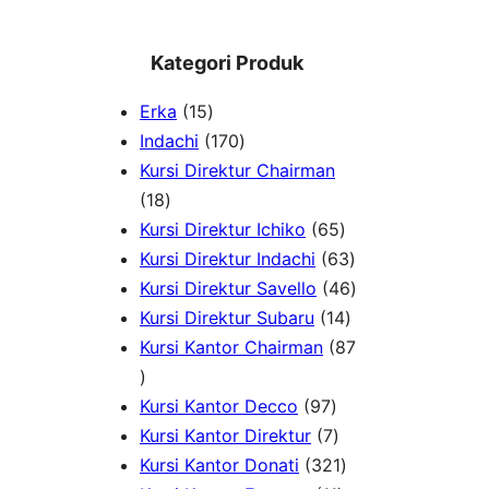
Kategori Produk
1
Erka
15
5
1
Indachi
170
p
7
Kursi Direktur Chairman
1
r
0
18
8
o
p
6
Kursi Direktur Ichiko
65
p
d
r
5
6
Kursi Direktur Indachi
63
r
u
o
p
3
4
Kursi Direktur Savello
46
o
c
d
r
1
p
6
Kursi Direktur Subaru
14
d
t
u
o
4
r
p
Kursi Kantor Chairman
87
8
u
s
c
d
p
o
r
7
c
t
9
u
r
d
o
Kursi Kantor Decco
97
p
t
s
7
7
c
o
u
d
Kursi Kantor Direktur
7
r
s
p
p
t
3
d
c
u
Kursi Kantor Donati
321