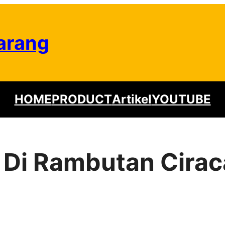
arang
HOME
PRODUCT
Artikel
YOUTUBE
r Di Rambutan Cirac