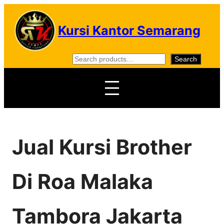
Skip
to
Kursi Kantor Semarang
content
S
Search
e
a
r
c
h
Jual Kursi Brother
Di Roa Malaka
Tambora Jakarta