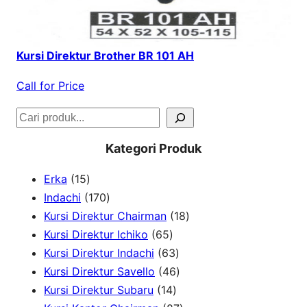
Kursi Direktur Brother BR 101 AH
Call for Price
S
e
Kategori Produk
a
1
Erka
15
r
5
1
Indachi
170
c
p
7
1
Kursi Direktur Chairman
18
h
r
0
6
8
Kursi Direktur Ichiko
65
o
p
5
6
p
Kursi Direktur Indachi
63
d
r
p
3
4
r
Kursi Direktur Savello
46
u
o
r
1
p
6
o
Kursi Direktur Subaru
14